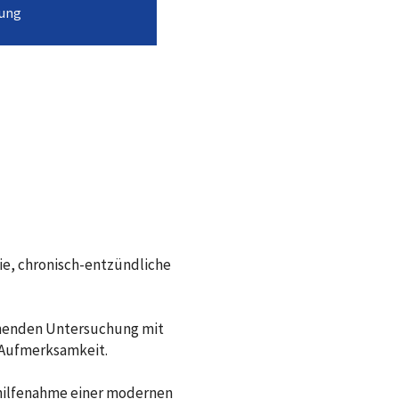
rung
ie, chronisch-entzündliche
honenden Untersuchung mit
 Aufmerksamkeit.
uhilfenahme einer modernen